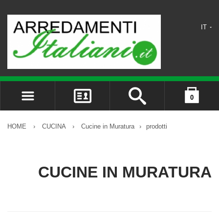
IT
0
ACCEDI
il carrello è vuoto
REGISTRATI
HOME
›
CUCINA
›
Cucine in Muratura
›
prodotti
DIMENTICATO LA PASSWORD?
CUCINE IN MURATURA