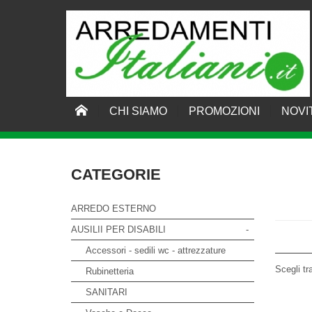
CHI SIAMO
PROMOZIONI
NOVI
HOME
›
PARQUET
›
Bambu
›
prodotti
CATEGORIE
ARREDO ESTERNO
AUSILII PER DISABILI
-
Accessori - sedili wc - attrezzature
Scegli tr
Rubinetteria
SANITARI