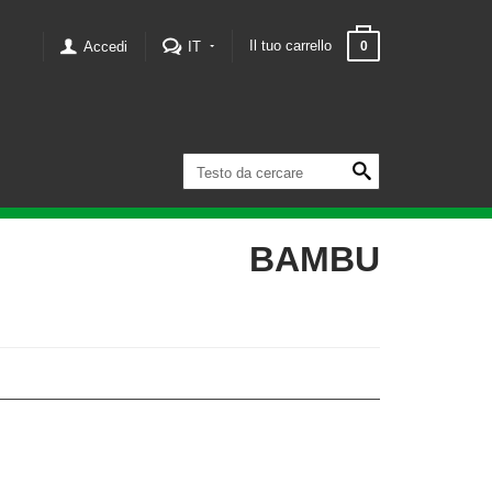
Il tuo carrello
Accedi
IT
0
BAMBU