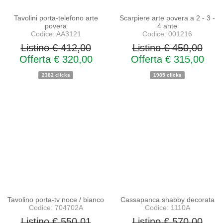
Tavolini porta-telefono arte
Scarpiere arte povera a 2 - 3 -
povera
4 ante
Codice: AA3121
Codice: 001216
Listino € 412,00
Listino € 450,00
Offerta € 320,00
Offerta € 315,00
2382 clicks
1985 clicks
PROMO
PROMO
NOVITA'
NOVITA'
Tavolino porta-tv noce / bianco
Cassapanca shabby decorata
Codice: 704702A
Codice: 1110A
Listino € 550,01
Listino € 570,00