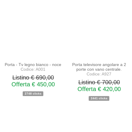
PROMO
PROMO
NOVITA'
NOVITA'
Porta - Tv legno bianco - noce
Porta televisore angolare a 2
Codice: A001
porte con vano centrale.
Codice: A927
Listino € 690,00
Listino € 700,00
Offerta € 450,00
Offerta € 420,00
2748 clicks
2441 clicks
PROMO
PROMO
NOVITA'
NOVITA'