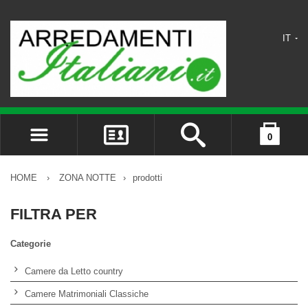
IT
0
ACCEDI
il carrello è vuoto
REGISTRATI
HOME
›
ZONA NOTTE
›
prodotti
DIMENTICATO LA PASSWORD?
FILTRA PER
Categorie
Camere da Letto country
Camere Matrimoniali Classiche