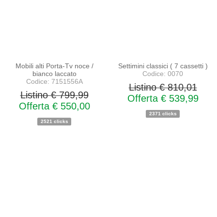
Mobili alti Porta-Tv noce /
Settimini classici ( 7 cassetti )
bianco laccato
Codice: 0070
Codice: 7151556A
Listino € 810,01
Listino € 799,99
Offerta € 539,99
Offerta € 550,00
2371 clicks
2521 clicks
PROMO
NOVITA'