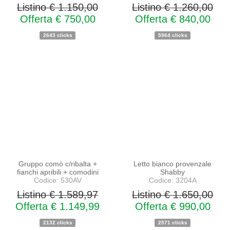
Listino € 1.150,00
Listino € 1.260,00
Offerta € 750,00
Offerta € 840,00
2643 clicks
5964 clicks
PROMO
PROMO
NOVITA'
NOVITA'
Gruppo comò c/ribalta +
Letto bianco provenzale
fianchi apribili + comodini
Shabby
Codice: 530AV
Codice: 3204A
Listino € 1.589,97
Listino € 1.650,00
Offerta € 1.149,99
Offerta € 990,00
2132 clicks
2571 clicks