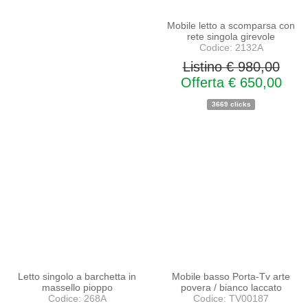
Mobile letto a scomparsa con
rete singola girevole
Codice: 2132A
Listino € 980,00
Offerta € 650,00
3669 clicks
PROMO
PROMO
NOVITA'
NOVITA'
Letto singolo a barchetta in
Mobile basso Porta-Tv arte
massello pioppo
povera / bianco laccato
Codice: 268A
Codice: TV00187