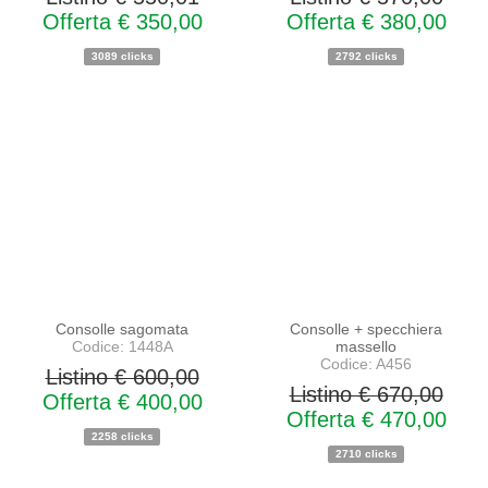
Offerta € 350,00
Offerta € 380,00
3089 clicks
2792 clicks
PROMO
PROMO
NOVITA'
NOVITA'
Consolle sagomata
Consolle + specchiera
Codice: 1448A
massello
Codice: A456
Listino € 600,00
Listino € 670,00
Offerta € 400,00
Offerta € 470,00
2258 clicks
2710 clicks