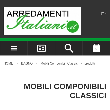
IT
0
ACCEDI
il carrello è vuoto
REGISTRATI
HOME
›
BAGNO
›
Mobili Componibili Classici
›
prodotti
DIMENTICATO LA PASSWORD?
MOBILI COMPONIBILI
CLASSICI