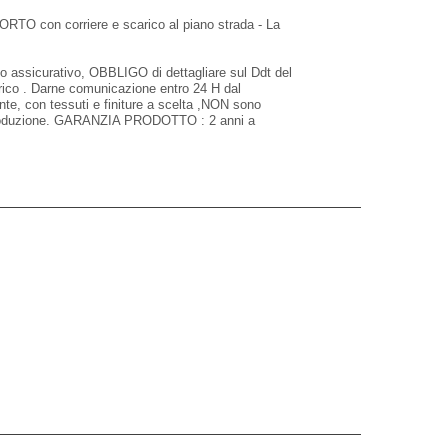
RTO con corriere e scarico al piano strada - La
assicurativo, OBBLIGO di dettagliare sul Ddt del
arico . Darne comunicazione entro 24 H dal
ente, con tessuti e finiture a scelta ,NON sono
i produzione. GARANZIA PRODOTTO : 2 anni a