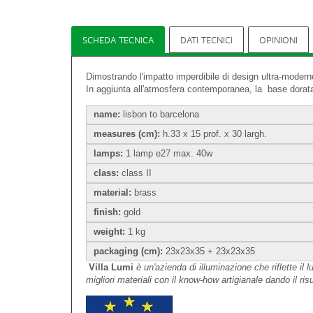
SCHEDA TECNICA
DATI TECNICI
OPINIONI
Dimostrando l'impatto imperdibile di design ultra-mod
In aggiunta all'atmosfera contemporanea, la base dorata
name:
lisbon to barcelona
measures (cm):
h.33 x 15 prof. x 30 largh.
lamps:
1 lamp e27 max. 40w
class:
class II
material:
brass
finish:
gold
weight:
1 kg
packaging (cm):
23x23x35 + 23x23x35
Villa Lumi
è un'azienda di illuminazione che riflette i
migliori materiali con il know-how artigianale dando il ris