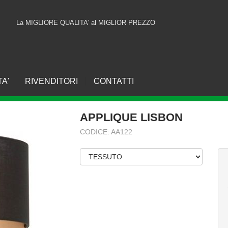
La MIGLIORE QUALITA' al MIGLIOR PREZZO
TA'
RIVENDITORI
CONTATTI
pplique LISBON
APPLIQUE LISBON
CODICE: AA122