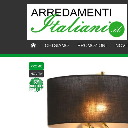
CHI SIAMO
PROMOZIONI
NOVI
HOME
›
ILLUMINAZIONE
›
Applique Moderne
›
A
PROMO
NOVITA'