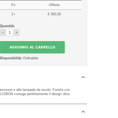
Pz
Offerta
1+
€ 350,00
Quantità:
−
+
Disponibilità:
Ordinabile
nsione e alla lampada da tavolo. Fornita con
e. LISBON coniuga perfettamente il design ultra-