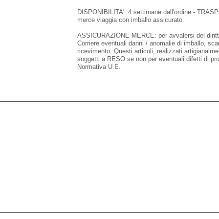
DISPONIBILITA': 4 settimane dall'ordine - TRASPO
merce viaggia con imballo assicurato.
ASSICURAZIONE MERCE: per avvalersi del diritto 
Corriere eventuali danni / anomalie di imballo, sc
ricevimento. Questi articoli, realizzati artigianalm
soggetti a RESO se non per eventuali difetti d
Normativa U.E.