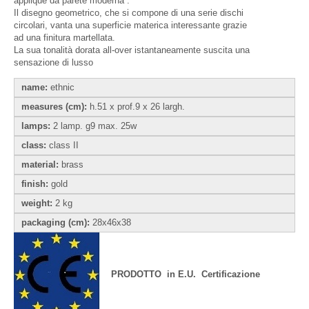
applique da parete moderna .
Il disegno geometrico, che si compone di una serie dischi
circolari, vanta una superficie materica interessante grazie
ad una finitura martellata.
La sua tonalità dorata all-over istantaneamente suscita una
sensazione di lusso
name:
ethnic
measures (cm):
h.51 x prof.9 x 26 largh.
lamps:
2 lamp. g9 max. 25w
class:
class II
material:
brass
finish:
gold
weight:
2 kg
packaging (cm):
28x46x38
PRODOTTO in E.U. Certificazione