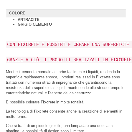
COLORE
ANTRACITE
GRIGIO CEMENTO
CON
FIXCRETE
È POSSIBILE CREARE UNA SUPERFICIE 
GRAZIE A CIÒ, I PRODOTTI REALIZZATI IN
FIXCRETE
Mentre il cemento normale assorbe facilmente i liquidi, rendendo la
superficie rapidamente sporca, i prodotti realizzati in
Fixcrete
sono
trattati con numerosi strati di impregnante che garantiscono la
resistenza della superficie ai liquidi, mantenendo allo stesso tempo le
caratteristiche naturali e l'aspetto del calcestruzzo.
È possibile colorare
Fixcrete
in molte tonalità.
La tecnologia di
Fixcrete
consente anche la creazione di elementi in
molte forme.
Che si tratti di un piccolo gioiello, una lampada o una doccia in
giardino, le possibilità di design sono illimitate.