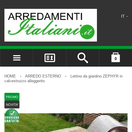
IT
0
ACCEDI
il carrello è vuoto
REGISTRATI
HOME
›
ARREDO ESTERNO
›
Lettino da giardino ZEPHYR in
calcestruzzo alleggerito
DIMENTICATO LA PASSWORD?
PROMO
NOVITA'