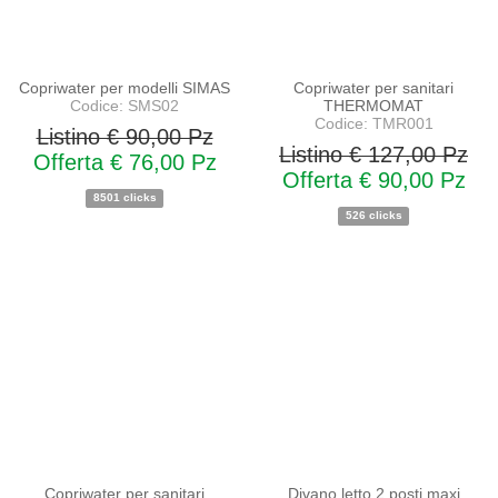
Copriwater per modelli SIMAS
Copriwater per sanitari
Codice: SMS02
THERMOMAT
Codice: TMR001
Listino € 90,00 Pz
Listino € 127,00 Pz
Offerta € 76,00 Pz
Offerta € 90,00 Pz
8501 clicks
526 clicks
PROMO
PROMO
NOVITA'
NOVITA'
Copriwater per sanitari
Divano letto 2 posti maxi