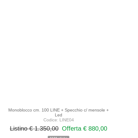
PROMO
NOVITA'
Monoblocco cm. 100 LINE + Specchio c/ mensole +
Led
Codice: LINE04
Listino € 1.350,00
Offerta € 880,00