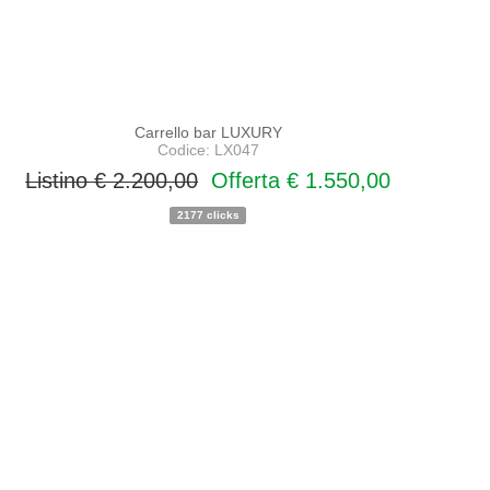
Carrello bar LUXURY
Codice: LX047
Listino € 2.200,00
Offerta € 1.550,00
2177 clicks
PROMO
NOVITA'