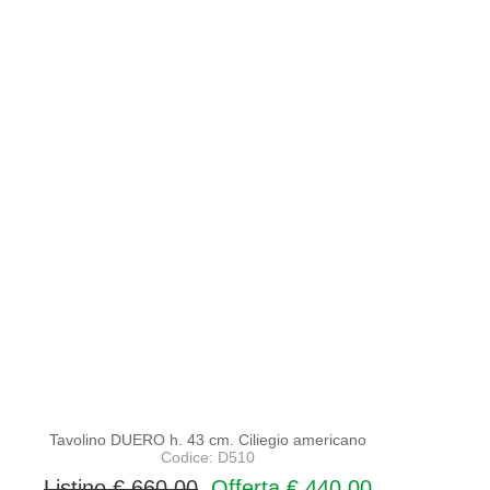
PROMO
NOVITA'
Tavolino DUERO h. 43 cm. Ciliegio americano
Codice: D510
Listino € 660,00
Offerta € 440,00