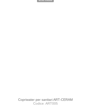
6133 clicks
PROMO
NOVITA'
Copriwater per sanitari ART-CERAM
Codice: ART005