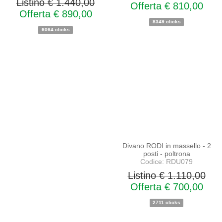
Listino € 1.440,00
Offerta € 810,00
Offerta € 890,00
8349 clicks
6064 clicks
PROMO
NOVITA'
Divano RODI in massello - 2
posti - poltrona
Codice: RDU079
Listino € 1.110,00
Offerta € 700,00
2711 clicks