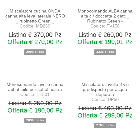
NOVITA'
NOVITA'
Miscelatore cucina ONDA
Monocomando ALBA canna
canna alta leva laterale NERO
alta c / doccetta 2 getti _
_ rubinetto Green _
Rubinetto Green -
Codice: MD260
Codice: FV156
Listino € 370,00 Pz
Listino € 260,00 Pz
Offerta € 270,00 Pz
Offerta € 190,01 Pz
2004 clicks
2238 clicks
PROMO
PROMO
NOVITA'
NOVITA'
Monocomando lavello canna
Miscelatore lavello 3 vie
abbattibile per sottofinestra
predisposto per acqua
Codice: TE301
depurata
Codice: DP50
Listino € 250,00 Pz
Listino € 460,00 Pz
Offerta € 190,00 Pz
Offerta € 299,00 Pz
2696 clicks
2704 clicks