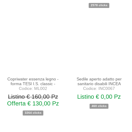
2578 clicks
PROMO
NOVITA'
NOVITA'
Copriwater essenza legno -
Sedile aperto adatto per
forma TESI I.S. classic -
sanitario disabili INCEA
Codice: ML002
Codice: INC0067
Listino € 160,00 Pz
Listino € 0,00 Pz
Offerta € 130,00 Pz
460 clicks
3264 clicks
PROMO
NOVITA'