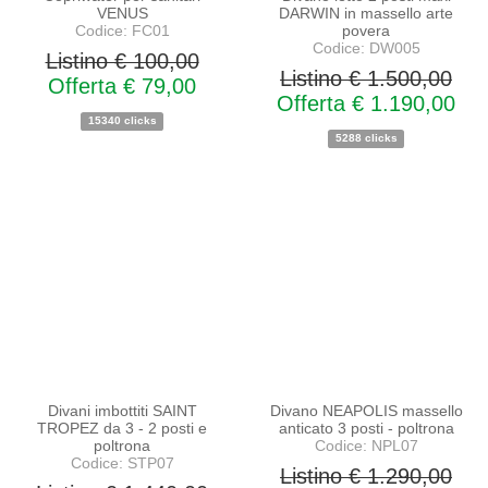
VENUS
DARWIN in massello arte
Codice: FC01
povera
Codice: DW005
Listino € 100,00
Listino € 1.500,00
Offerta € 79,00
Offerta € 1.190,00
15340 clicks
5288 clicks
PROMO
PROMO
NOVITA'
NOVITA'
Divani imbottiti SAINT
Divano NEAPOLIS massello
TROPEZ da 3 - 2 posti e
anticato 3 posti - poltrona
poltrona
Codice: NPL07
Codice: STP07
Listino € 1.290,00