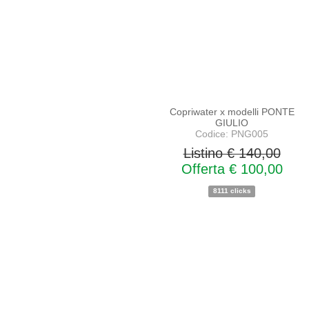
Copriwater x modelli PONTE
GIULIO
Codice: PNG005
Listino € 140,00
Offerta € 100,00
8111 clicks
PROMO
PROMO
NOVITA'
NOVITA'