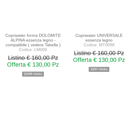
Copriwater forma DOLOMITE
Copriwater UNIVERSALE
ALPINA essenza legno -
essenza legno
compatibile ( vedere Tabella )
Codice: MT0098
Codice: LM000
Listino € 160,00 Pz
Listino € 160,00 Pz
Offerta € 130,00 Pz
Offerta € 130,00 Pz
2237 clicks
11299 clicks
PROMO
NOVITA'