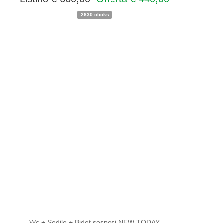
2630 clicks
PROMO
NOVITA'
Wc + Sedile + Bidet sospesi NEW TODAY