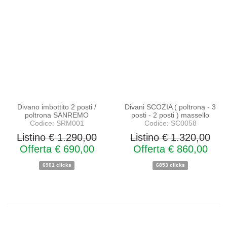
PROMO
PROMO
NOVITA'
NOVITA'
Divano imbottito 2 posti /
Divani SCOZIA ( poltrona - 3
poltrona SANREMO
posti - 2 posti ) massello
Codice: SRM001
Codice: SC0058
Listino € 1.290,00
Listino € 1.320,00
Offerta € 690,00
Offerta € 860,00
6901 clicks
6853 clicks