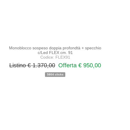
Monoblocco sospeso doppia profondtà + specchio
c/Led FLEX cm. 91
Codice: FLEX91
Listino € 1.370,00
Offerta € 950,00
5804 clicks
PROMO
NOVITA'